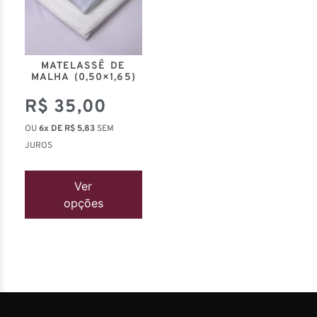
MATELASSÊ DE
MALHA (0,50×1,65)
R$
35,00
OU
6x DE
R$
5,83
SEM
JUROS
Ver
opções