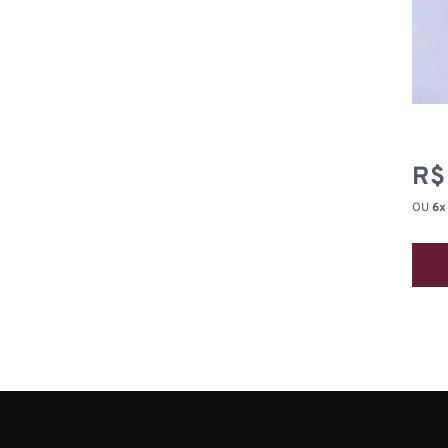
R$
OU
6x