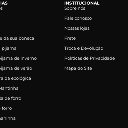
IAS
INSTITUCIONAL
os
Sobre nós
Fale conosco
Nossas lojas
le da sua boneca
Frete
u pijama
Troca e Devolução
pijama de inverno
Políticas de Privacidade
pijama de verão
Mapa do Site
ralda ecológica
Mantinha
a de forro
 forro
naninha